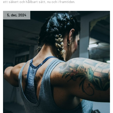
ett säkert och hållbart sätt, nu och i framtiden.
5
,
dec
,
2024