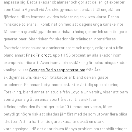
anpassa sig. Detta skapar obalanser och gör att de, enligt experter
som Cecilia Agnvall vid Åre skidgymnasium, endast tål ungefär en
fjärdedel till en femtedel av den belastning en vuxen klarar. Denna
minskade tolerans, i kombination med att dagens unga kanske inte
får samma grundläggande motoriska träning genom lek som tidigare
generationer, ökar risken för skador när träningen intensifieras.
Överbelastningsskador dominerar stort och utgör, enligt data från
bland annat
Frisk Friidrott
, upp till 95 procent av alla skador inom
exempelvis friidrott. Även inom alpin skidåkning är belastningsskador
vanliga, vilket
Sveriges Radio rapporterat om
från Åre
skidgymnasium. Knä- och fotskador är bland de vanligaste
problemen. En annan betydande riskfaktor är tidig specialisering.
Forskning, bland annat en studie från Loyola University, visar att barn
som ägnar sig åt en enda sport året runt, särskilt om
träningsmängden överstiger cirka 10 timmar per vecka, löper
betydligt högre risk att skadas jämfört med de som utövar flera olika
idrotter. Att ha haft en tidigare skada är också en stark
varningssignal, då det ökar risken för nya problem om rehabiliteringen