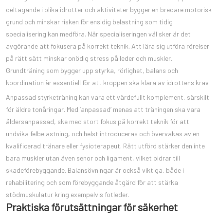
deltagande i olika idrotter och aktiviteter bygger en bredare motorisk
grund och minskar risken för ensidig belastning som tidig
specialisering kan medföra. När specialiseringen väl sker är det
avgörande att fokusera på korrekt teknik. Att lära sig utföra rörelser
på rätt sätt minskar onödig stress på leder och muskler.
Grundträning som bygger upp styrka, rörlighet, balans och
koordination är essentiell för att kroppen ska klara av idrottens krav.
Anpassad styrketräning kan vara ett värdefullt komplement, särskilt
för äldre tonåringar. Med ’anpassad’ menas att träningen ska vara
åldersanpassad, ske med stort fokus på korrekt teknik för att
undvika felbelastning, och helst introduceras och övervakas av en
kvalificerad tränare eller fysioterapeut. Rätt utförd stärker den inte
bara muskler utan även senor och ligament, vilket bidrar till
skadeförebyggande. Balansövningar är också viktiga, både i
rehabilitering och som förebyggande åtgärd för att stärka
stödmuskulatur kring exempelvis fotleder.
Praktiska förutsättningar för säkerhet