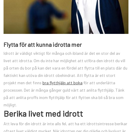
Flytta för att kunna idrotta mer
Idrott är väldigt viktigt för många och ibland är det en stor del av
livet att idrotta. Om du inte har möjlighet att utföra den idrott du vill
på orten du bor på kan det vara en fördel att flytta till en plats där du
faktiskt kan utöva din idrott obehindrat. Att flytta är ett stort
projekt men det finns
bra flytthjälp att boka
för att underlätta
processen. Det är många gånger guld värt att anlita flytthjälp. Tänk
på att anlita proffs inom flytthjälp för att flytten ska bli så bra som
möjligt.
Berika livet med idrott
Att leva för din idrott är inte alls fel, att ha ett idrottsintresse berikar
oftast livet väldigt mycket. När idrotten ger dig glädje och livslust är