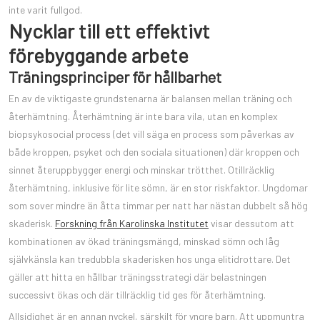
inte varit fullgod.
Nycklar till ett effektivt
förebyggande arbete
Träningsprinciper för hållbarhet
En av de viktigaste grundstenarna är balansen mellan träning och
återhämtning. Återhämtning är inte bara vila, utan en komplex
biopsykosocial process (det vill säga en process som påverkas av
både kroppen, psyket och den sociala situationen) där kroppen och
sinnet återuppbygger energi och minskar trötthet. Otillräcklig
återhämtning, inklusive för lite sömn, är en stor riskfaktor. Ungdomar
som sover mindre än åtta timmar per natt har nästan dubbelt så hög
skaderisk.
Forskning från Karolinska Institutet
visar dessutom att
kombinationen av ökad träningsmängd, minskad sömn och låg
självkänsla kan tredubbla skaderisken hos unga elitidrottare. Det
gäller att hitta en hållbar träningsstrategi där belastningen
successivt ökas och där tillräcklig tid ges för återhämtning.
Allsidighet är en annan nyckel, särskilt för yngre barn. Att uppmuntra