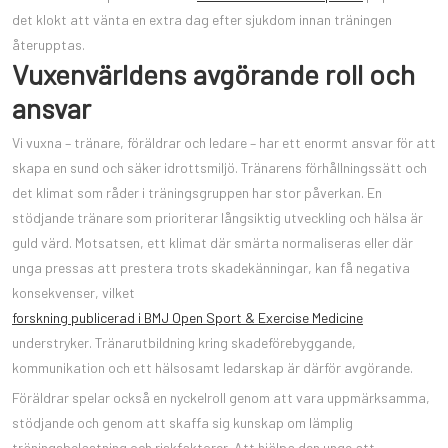
det klokt att vänta en extra dag efter sjukdom innan träningen
återupptas.
Vuxenvärldens avgörande roll och
ansvar
Vi vuxna – tränare, föräldrar och ledare – har ett enormt ansvar för att
skapa en sund och säker idrottsmiljö. Tränarens förhållningssätt och
det klimat som råder i träningsgruppen har stor påverkan. En
stödjande tränare som prioriterar långsiktig utveckling och hälsa är
guld värd. Motsatsen, ett klimat där smärta normaliseras eller där
unga pressas att prestera trots skadekänningar, kan få negativa
konsekvenser, vilket
forskning publicerad i BMJ Open Sport & Exercise Medicine
understryker. Tränarutbildning kring skadeförebyggande,
kommunikation och ett hälsosamt ledarskap är därför avgörande.
Föräldrar spelar också en nyckelroll genom att vara uppmärksamma,
stödjande och genom att skaffa sig kunskap om lämplig
träningsbelastning och riskfaktorer. Att hjälpa den unge att