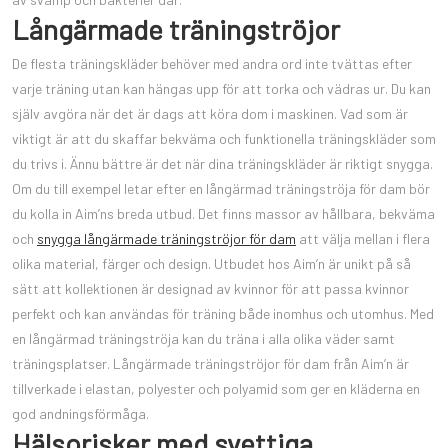
Långärmade träningströjor
De flesta träningskläder behöver med andra ord inte tvättas efter
varje träning utan kan hängas upp för att torka och vädras ur. Du kan
själv avgöra när det är dags att köra dom i maskinen. Vad som är
viktigt är att du skaffar bekväma och funktionella träningskläder som
du trivs i. Ännu bättre är det när dina träningskläder är riktigt snygga.
Om du till exempel letar efter en långärmad träningströja för dam bör
du kolla in Aim’ns breda utbud. Det finns massor av hållbara, bekväma
och
snygga långärmade träningströjor för dam
att välja mellan i flera
olika material, färger och design. Utbudet hos Aim’n är unikt på så
sätt att kollektionen är designad av kvinnor för att passa kvinnor
perfekt och kan användas för träning både inomhus och utomhus. Med
en långärmad träningströja kan du träna i alla olika väder samt
träningsplatser. Långärmade träningströjor för dam från Aim’n är
tillverkade i elastan, polyester och polyamid som ger en kläderna en
god andningsförmåga.
Hälsorisker med svettiga