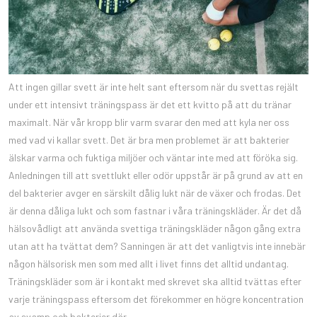
Att ingen gillar svett är inte helt sant eftersom när du svettas rejält
under ett intensivt träningspass är det ett kvitto på att du tränar
maximalt. När vår kropp blir varm svarar den med att kyla ner oss
med vad vi kallar svett. Det är bra men problemet är att bakterier
älskar varma och fuktiga miljöer och väntar inte med att föröka sig.
Anledningen till att svettlukt eller odör uppstår är på grund av att en
del bakterier avger en särskilt dålig lukt när de växer och frodas. Det
är denna dåliga lukt och som fastnar i våra träningskläder. Är det då
hälsovådligt att använda svettiga träningskläder någon gång extra
utan att ha tvättat dem? Sanningen är att det vanligtvis inte innebär
någon hälsorisk men som med allt i livet finns det alltid undantag.
Träningskläder som är i kontakt med skrevet ska alltid tvättas efter
varje träningspass eftersom det förekommer en högre koncentration
av svamp och bakterier där.