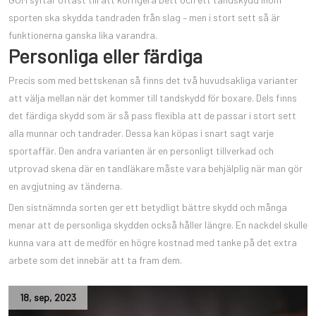
sporten ska skydda tandraden från slag – men i stort sett så är
funktionerna ganska lika varandra.
Personliga eller färdiga
Precis som med bettskenan så finns det två huvudsakliga varianter
att välja mellan när det kommer till tandskydd för boxare. Dels finns
det färdiga skydd som är så pass flexibla att de passar i stort sett
alla munnar och tandrader. Dessa kan köpas i snart sagt varje
sportaffär. Den andra varianten är en personligt tillverkad och
utprovad skena där en tandläkare måste vara behjälplig när man gör
en avgjutning av tänderna.
Den sistnämnda sorten ger ett betydligt bättre skydd och många
menar att de personliga skydden också håller längre. En nackdel skulle
kunna vara att de medför en högre kostnad med tanke på det extra
arbete som det innebär att ta fram dem.
18
,
sep
,
2023