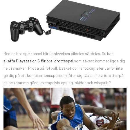
Med en bra spelkonsol blir upplevelsen alldeles särdeles. Du kan
skaffa Playstation 5 för bra idrottsspel
som säkert kommer ligga dig
helt i smaken. Prova på fotboll, basket och ishockey, eller varför inte
ge dig på ett kombinationsspel som låter dig tävla i flera idrotter på
en och samma gång, exempelvis cykling, skidor och wingsuit?