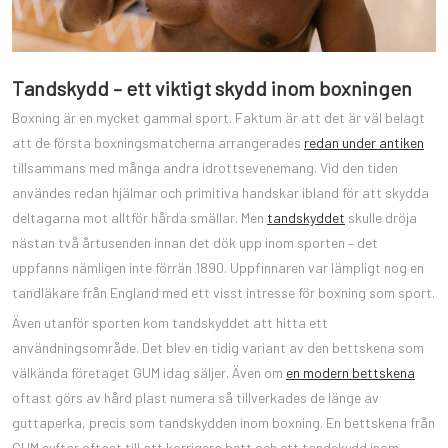
Tandskydd – ett viktigt skydd inom boxningen
Boxning är en mycket gammal sport. Faktum är att det är väl belagt
att de första boxningsmatcherna arrangerades
redan under antiken
tillsammans med många andra idrottsevenemang. Vid den tiden
användes redan hjälmar och primitiva handskar ibland för att skydda
deltagarna mot alltför hårda smällar. Men
tandskyddet
skulle dröja
nästan två årtusenden innan det dök upp inom sporten – det
uppfanns nämligen inte förrän 1890. Uppfinnaren var lämpligt nog en
tandläkare från England med ett visst intresse för boxning som sport.
Även utanför sporten kom tandskyddet att hitta ett
användningsområde. Det blev en tidig variant av den bettskena som
välkända företaget GUM idag säljer. Även om
en modern bettskena
oftast görs av hård plast numera så tillverkades de länge av
guttaperka, precis som tandskydden inom boxning. En bettskena från
GUM syftar oftast till att korrigera bett och ett tandskydd inom