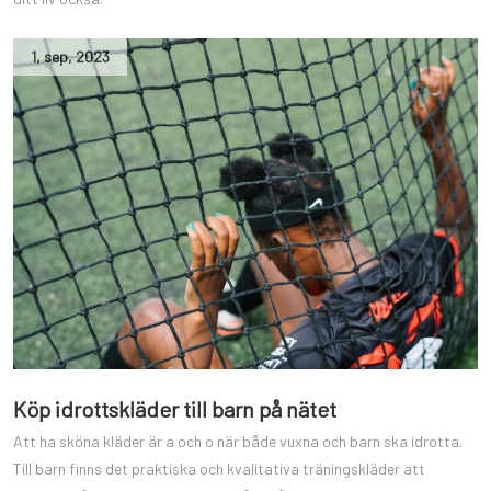
1
,
sep
,
2023
Köp idrottskläder till barn på nätet
Att ha sköna kläder är a och o när både vuxna och barn ska idrotta.
Till barn finns det praktiska och kvalitativa träningskläder att