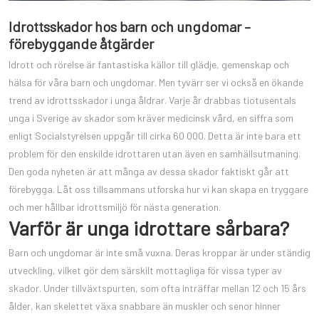
Idrottsskador hos barn och ungdomar –
förebyggande åtgärder
Idrott och rörelse är fantastiska källor till glädje, gemenskap och
hälsa för våra barn och ungdomar. Men tyvärr ser vi också en ökande
trend av idrottsskador i unga åldrar. Varje år drabbas tiotusentals
unga i Sverige av skador som kräver medicinsk vård, en siffra som
enligt Socialstyrelsen uppgår till cirka 60 000. Detta är inte bara ett
problem för den enskilde idrottaren utan även en samhällsutmaning.
Den goda nyheten är att många av dessa skador faktiskt går att
förebygga. Låt oss tillsammans utforska hur vi kan skapa en tryggare
och mer hållbar idrottsmiljö för nästa generation.
Varför är unga idrottare sårbara?
Barn och ungdomar är inte små vuxna. Deras kroppar är under ständig
utveckling, vilket gör dem särskilt mottagliga för vissa typer av
skador. Under tillväxtspurten, som ofta inträffar mellan 12 och 15 års
ålder, kan skelettet växa snabbare än muskler och senor hinner