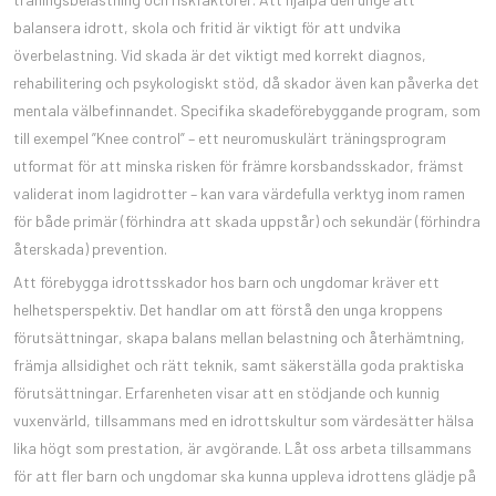
balansera idrott, skola och fritid är viktigt för att undvika
överbelastning. Vid skada är det viktigt med korrekt diagnos,
rehabilitering och psykologiskt stöd, då skador även kan påverka det
mentala välbefinnandet. Specifika skadeförebyggande program, som
till exempel ”Knee control” – ett neuromuskulärt träningsprogram
utformat för att minska risken för främre korsbandsskador, främst
validerat inom lagidrotter – kan vara värdefulla verktyg inom ramen
för både primär (förhindra att skada uppstår) och sekundär (förhindra
återskada) prevention.
Att förebygga idrottsskador hos barn och ungdomar kräver ett
helhetsperspektiv. Det handlar om att förstå den unga kroppens
förutsättningar, skapa balans mellan belastning och återhämtning,
främja allsidighet och rätt teknik, samt säkerställa goda praktiska
förutsättningar. Erfarenheten visar att en stödjande och kunnig
vuxenvärld, tillsammans med en idrottskultur som värdesätter hälsa
lika högt som prestation, är avgörande. Låt oss arbeta tillsammans
för att fler barn och ungdomar ska kunna uppleva idrottens glädje på