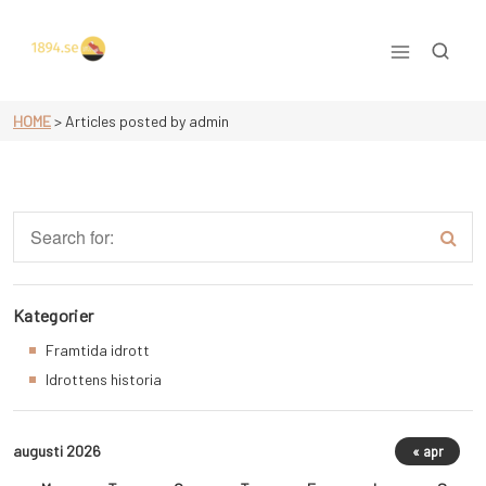
Skip
to
content
Allt om idrott
HOME
>
Articles posted by admin
Kategorier
Framtida idrott
Idrottens historia
augusti 2026
« apr