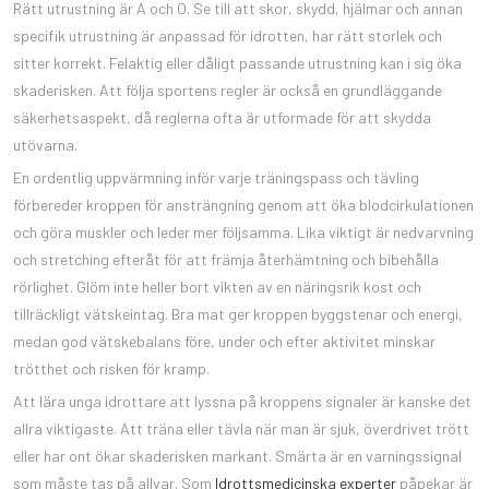
Rätt utrustning är A och O. Se till att skor, skydd, hjälmar och annan
specifik utrustning är anpassad för idrotten, har rätt storlek och
sitter korrekt. Felaktig eller dåligt passande utrustning kan i sig öka
skaderisken. Att följa sportens regler är också en grundläggande
säkerhetsaspekt, då reglerna ofta är utformade för att skydda
utövarna.
En ordentlig uppvärmning inför varje träningspass och tävling
förbereder kroppen för ansträngning genom att öka blodcirkulationen
och göra muskler och leder mer följsamma. Lika viktigt är nedvarvning
och stretching efteråt för att främja återhämtning och bibehålla
rörlighet. Glöm inte heller bort vikten av en näringsrik kost och
tillräckligt vätskeintag. Bra mat ger kroppen byggstenar och energi,
medan god vätskebalans före, under och efter aktivitet minskar
trötthet och risken för kramp.
Att lära unga idrottare att lyssna på kroppens signaler är kanske det
allra viktigaste. Att träna eller tävla när man är sjuk, överdrivet trött
eller har ont ökar skaderisken markant. Smärta är en varningssignal
som måste tas på allvar. Som
Idrottsmedicinska experter
påpekar är