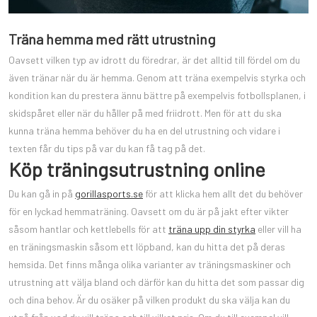
Träna hemma med rätt utrustning
Oavsett vilken typ av idrott du föredrar, är det alltid till fördel om du
även tränar när du är hemma. Genom att träna exempelvis styrka och
kondition kan du prestera ännu bättre på exempelvis fotbollsplanen, i
skidspåret eller när du håller på med friidrott. Men för att du ska
kunna träna hemma behöver du ha en del utrustning och vidare i
texten får du tips på var du kan få tag på det.
Köp träningsutrustning online
Du kan gå in på
gorillasports.se
för att klicka hem allt det du behöver
för en lyckad hemmaträning. Oavsett om du är på jakt efter vikter
såsom hantlar och kettlebells för att
träna upp din styrka
eller vill ha
en träningsmaskin såsom ett löpband, kan du hitta det på deras
hemsida. Det finns många olika varianter av träningsmaskiner och
utrustning att välja bland och därför kan du hitta det som passar dig
och dina behov. Är du osäker på vilken produkt du ska välja kan du