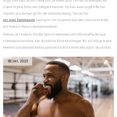
utgå från vad du vill träna och till vilket pris. Om du till exempel vill
träna styrka finns det billigare hantlar. Du kan även utgå från hur
mycket yta du kan ge för din hemmaträning. Om du har
ett eget hemmagym
med gott om utrymme kan det vara en bra idé
att köpa in flera träningsmaskiner.
Genom att kolla in Gorilla Sports hemsida och införskaffa din nya
träningsutrustning, har du bättre förutsättningar för att börja träna
hemma och därmed kunna prestera bättre inom den sport du utövar.
18
,
okt
,
2023