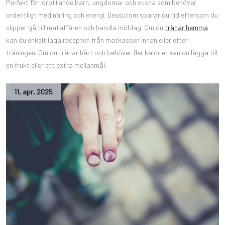
Perfekt för idrottande barn, ungdomar och vuxna som behöver
ordentligt med näring och energi. Dessutom sparar du tid eftersom du
slipper gå till mataffären och handla middag. Om du
tränar hemma
kan du enkelt laga recepten från matkassen innan eller efter
träningen. Om du tränar hårt och behöver fler kalorier kan du lägga till
en frukt eller ett extra mellanmål.
11
,
apr
,
2025