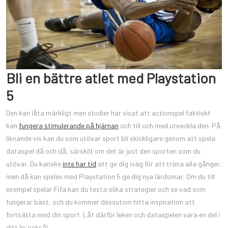
Bli en bättre atlet med Playstation
5
Den kan låta märkligt men studier har visat att actionspel faktiskt
kan
fungera stimulerande på hjärnan
och till och med utveckla den. På
liknande vis kan du som utövar sport bli skickligare genom att spela
dataspel då och då, särskilt om det är just den sporten som du
utövar. Du kanske
inte har tid
att ge dig iväg för att träna alla gånger,
men då kan spelen med Playstation 5 ge dig nya lärdomar. Om du till
exempel spelar Fifa kan du testa olika strategier och se vad som
fungerar bäst, och du kommer dessutom hitta inspiration att
fortsätta med din sport. Låt därför leken och dataspelen vara en del i
ditt liv också!