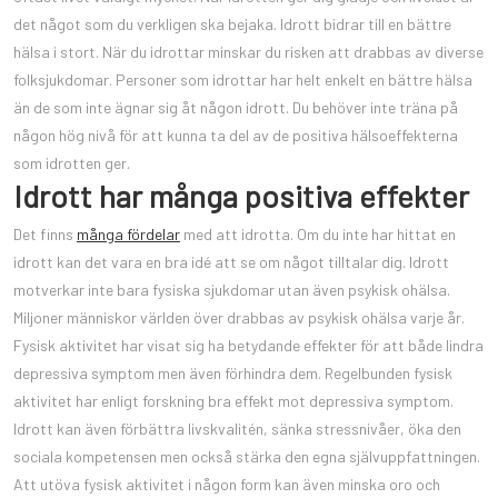
det något som du verkligen ska bejaka. Idrott bidrar till en bättre
hälsa i stort. När du idrottar minskar du risken att drabbas av diverse
folksjukdomar. Personer som idrottar har helt enkelt en bättre hälsa
än de som inte ägnar sig åt någon idrott. Du behöver inte träna på
någon hög nivå för att kunna ta del av de positiva hälsoeffekterna
som idrotten ger.
Idrott har många positiva effekter
Det finns
många fördelar
med att idrotta. Om du inte har hittat en
idrott kan det vara en bra idé att se om något tilltalar dig. Idrott
motverkar inte bara fysiska sjukdomar utan även psykisk ohälsa.
Miljoner människor världen över drabbas av psykisk ohälsa varje år.
Fysisk aktivitet har visat sig ha betydande effekter för att både lindra
depressiva symptom men även förhindra dem. Regelbunden fysisk
aktivitet har enligt forskning bra effekt mot depressiva symptom.
Idrott kan även förbättra livskvalitén, sänka stressnivåer, öka den
sociala kompetensen men också stärka den egna självuppfattningen.
Att utöva fysisk aktivitet i någon form kan även minska oro och