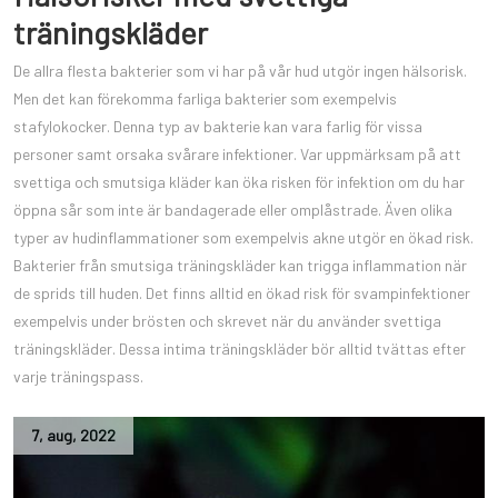
träningskläder
De allra flesta bakterier som vi har på vår hud utgör ingen hälsorisk.
Men det kan förekomma farliga bakterier som exempelvis
stafylokocker. Denna typ av bakterie kan vara farlig för vissa
personer samt orsaka svårare infektioner. Var uppmärksam på att
svettiga och smutsiga kläder kan öka risken för infektion om du har
öppna sår som inte är bandagerade eller omplåstrade. Även olika
typer av hudinflammationer som exempelvis akne utgör en ökad risk.
Bakterier från smutsiga träningskläder kan trigga inflammation när
de sprids till huden. Det finns alltid en ökad risk för svampinfektioner
exempelvis under brösten och skrevet när du använder svettiga
träningskläder. Dessa intima träningskläder bör alltid tvättas efter
varje träningspass.
7
,
aug
,
2022