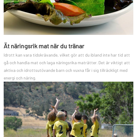
Ät näringsrik mat när du tränar
Idrott kan vara tidskrävande, vilket gör att du ibland inte har tid att
gå och handla mat och laga näringsrika maträtter. Det är viktigt att
aktiva och idrottsutövande barn och vuxna får i sig tillräckligt med
energi och näring.