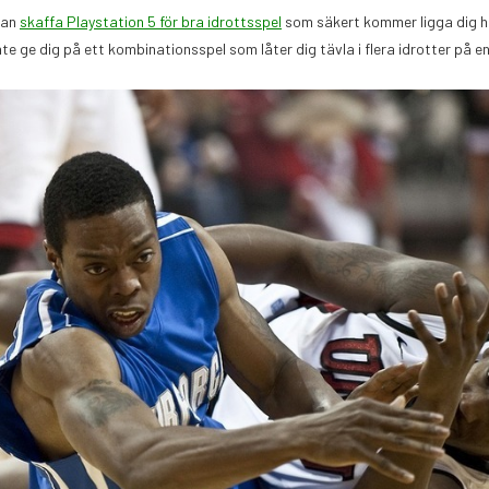
 kan
skaffa Playstation 5 för bra idrottsspel
som säkert kommer ligga dig he
nte ge dig på ett kombinationsspel som låter dig tävla i flera idrotter på e