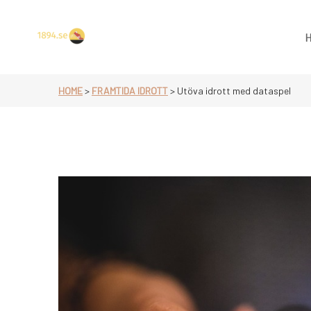
Skip
to
content
Allt om idrott
HOME
>
FRAMTIDA IDROTT
>
Utöva idrott med dataspel