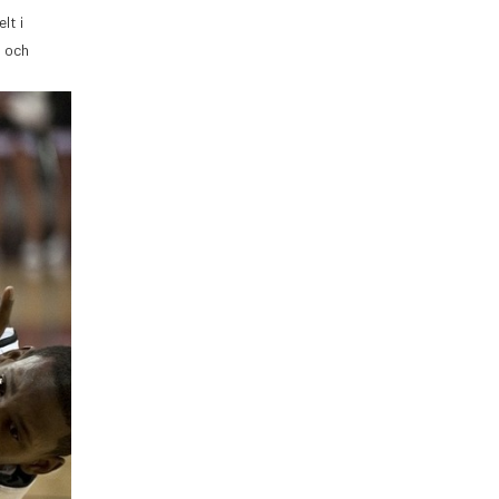
lt i
n och