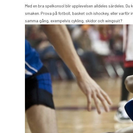
Med en bra spelkonsol blir upplevelsen alldeles särdeles. Du
smaken. Prova på fotboll, basket och ishockey, eller varför i
samma gång, exempelvis cykling, skidor och wingsuit?