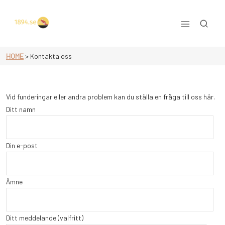
Skip
to
content
Allt om idrott
HOME
>
Kontakta oss
Vid funderingar eller andra problem kan du ställa en fråga till oss här.
Ditt namn
Din e-post
Ämne
Ditt meddelande (valfritt)