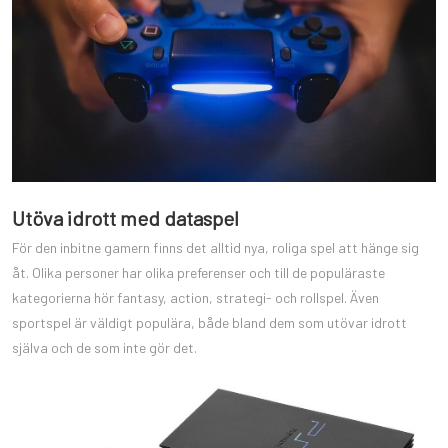
Utöva idrott med dataspel
För den inbitne gamern finns det alltid nya, roliga spel att hänge sig
åt. Olika personer har olika preferenser och till de populäraste
kategorierna hör fantasy, action, strategi- och rollspel. Även
sportspel är väldigt populära, både bland dem som utövar idrott
själva och de som inte gör det.