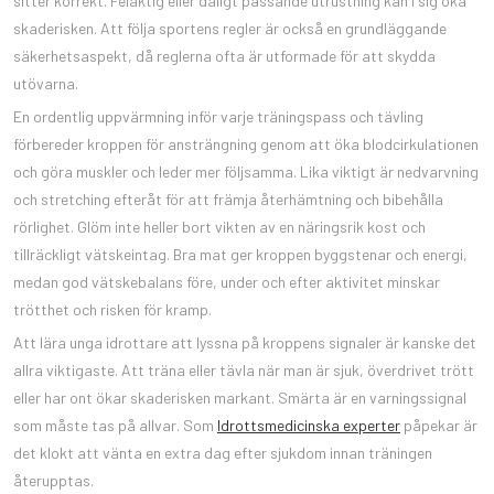
sitter korrekt. Felaktig eller dåligt passande utrustning kan i sig öka
skaderisken. Att följa sportens regler är också en grundläggande
säkerhetsaspekt, då reglerna ofta är utformade för att skydda
utövarna.
En ordentlig uppvärmning inför varje träningspass och tävling
förbereder kroppen för ansträngning genom att öka blodcirkulationen
och göra muskler och leder mer följsamma. Lika viktigt är nedvarvning
och stretching efteråt för att främja återhämtning och bibehålla
rörlighet. Glöm inte heller bort vikten av en näringsrik kost och
tillräckligt vätskeintag. Bra mat ger kroppen byggstenar och energi,
medan god vätskebalans före, under och efter aktivitet minskar
trötthet och risken för kramp.
Att lära unga idrottare att lyssna på kroppens signaler är kanske det
allra viktigaste. Att träna eller tävla när man är sjuk, överdrivet trött
eller har ont ökar skaderisken markant. Smärta är en varningssignal
som måste tas på allvar. Som
Idrottsmedicinska experter
påpekar är
det klokt att vänta en extra dag efter sjukdom innan träningen
återupptas.