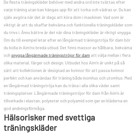
De flesta träningskläder behöver med andra ord inte tvättas efter
varje träning utan kan hängas upp för att torka och vädras ur. Du kan
själv avgöra när det är dags att köra dom i maskinen. Vad som är
viktigt är att du skaffar bekväma och funktionella träningskläder som
du trivs i. Ännu bättre är det när dina träningskläder är riktigt snygga.
Om du till exempel letar efter en långärmad träningströja för dam bör
du kolla in Aim’ns breda utbud. Det finns massor av hållbara, bekväma
och
snygga långärmade träningströjor för dam
att välja mellan i flera
olika material, färger och design. Utbudet hos Aim’n är unikt på så
sätt att kollektionen är designad av kvinnor för att passa kvinnor
perfekt och kan användas för träning både inomhus och utomhus. Med
en långärmad träningströja kan du träna i alla olika väder samt
träningsplatser. Långärmade träningströjor för dam från Aim’n är
tillverkade i elastan, polyester och polyamid som ger en kläderna en
god andningsförmåga.
Hälsorisker med svettiga
träningskläder