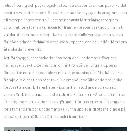
rehabilitering och psykologiskt stöd, då skador även kan påverka det
mentala välbefinnandet. Specifika skadeförebyggande program, som
till exempel ”Knee control” – ett neuromuskulärt träningsprogram
utformat för att minska risken för främre korsbandsskador, främst
validerat inom lagidrotter – kan vara värdefulla verktyg inom ramen
för både primär (förhindra att skada uppstår) och sekundär (förhindra
återskada) prevention.
Att förebygga idrottsskador hos barn och ungdomar kräver ett
helhetsperspektiv. Det handlar om att förstå den unga kroppens
förutsättningar, skapa balans mellan belastning och återhämtning,
främja allsidighet och rätt teknik, samt säkerställa goda praktiska
förutsättningar. Erfarenheten visar att en stödjande och kunnig
vuxenvärld, tillsammans med en idrottskultur som värdesätter hälsa
lika högt som prestation, är avgörande. Låt oss arbeta tillsammans
för att fler barn och ungdomar ska kunna uppleva idrottens glädje på
ett säkert och hållbart sätt, nu och i framtiden.