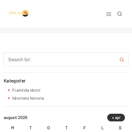
Skip
to
content
Allt om idrott
Kategorier
Framtida idrott
Idrottens historia
augusti 2026
« apr
M
T
O
T
F
L
S