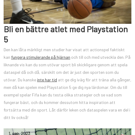
Bli en bättre atlet med Playstation
5
Den kan låta märkligt men studier har visat att actionspel faktiskt
kan
fungera stimulerande på hjärnan
och till och med utveckla den. På
liknande vis kan du som utövar sport bli skickligare genom att spela
dataspel då och då, särskilt om det är just den sporten som du
utövar. Du kanske
inte har tid
att ge dig iväg för att träna alla gånger,
men då kan spelen med Playstation 5 ge dig nya lärdomar. Om du till
exempel spelar Fifa kan du testa olika strategier och se vad som
fungerar bäst, och du kommer dessutom hitta inspiration att
fortsätta med din sport. Låt därför leken och dataspelen vara en del i
ditt liv också!
1
,
sep
,
2023