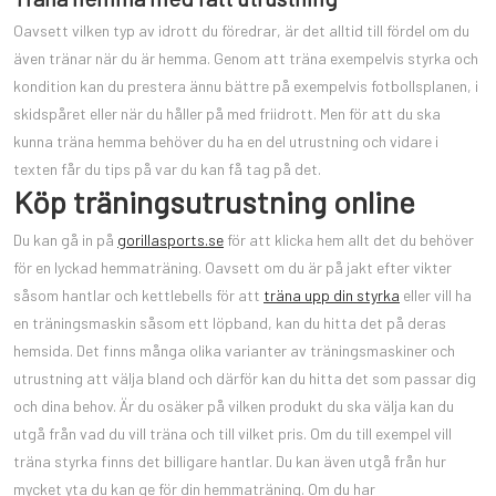
Oavsett vilken typ av idrott du föredrar, är det alltid till fördel om du
även tränar när du är hemma. Genom att träna exempelvis styrka och
kondition kan du prestera ännu bättre på exempelvis fotbollsplanen, i
skidspåret eller när du håller på med friidrott. Men för att du ska
kunna träna hemma behöver du ha en del utrustning och vidare i
texten får du tips på var du kan få tag på det.
Köp träningsutrustning online
Du kan gå in på
gorillasports.se
för att klicka hem allt det du behöver
för en lyckad hemmaträning. Oavsett om du är på jakt efter vikter
såsom hantlar och kettlebells för att
träna upp din styrka
eller vill ha
en träningsmaskin såsom ett löpband, kan du hitta det på deras
hemsida. Det finns många olika varianter av träningsmaskiner och
utrustning att välja bland och därför kan du hitta det som passar dig
och dina behov. Är du osäker på vilken produkt du ska välja kan du
utgå från vad du vill träna och till vilket pris. Om du till exempel vill
träna styrka finns det billigare hantlar. Du kan även utgå från hur
mycket yta du kan ge för din hemmaträning. Om du har