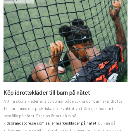
Köp idrottskläder till barn på nätet
Att ha sköna kläder är a och o när både vuxna och barn ska idrotta.
Till barn finns det praktiska och kvalitativa träningskläder att
beställa på nätet. Ett tips är att gå in på
kidsbrandstore.se som säljer märkeskläder på nätet
. Du kan på
kidsbrandstore.se hitta alla plagg du behöver för att ditt barn ska