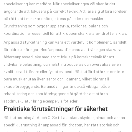
specialisering kan medföra. När specialiseringen väl sker är det
avgörande att fokusera på korrekt teknik. Att lära sig utföra rörelser
på rätt sätt minskar onödig stress på leder och muskler.
Grundträning som bygger upp styrka, rörlighet, balans och
koordination är essentiell för att kroppen ska klara av idrottens krav.
Anpassad styrketräning kan vara ett värdefullt komplement, särskilt
för äldre tonåringar. Med ’anpassad’ menas att träningen ska vara
åldersanpassad, ske med stort fokus på korrekt teknik för att
undvika felbelastning, och helst introduceras och övervakas av en
kvalificerad tränare eller fysioterapeut. Rätt utförd stärker den inte
bara muskler utan även senor och ligament, vilket bidrar till
skadeförebyggande. Balansövningar är också viktiga, både i
rehabilitering och som förebyggande åtgärd för att stärka
stödmuskulatur kring exempelvis fotleder.
Praktiska förutsättningar för säkerhet
Rätt utrustning är A och O. Se till att skor, skydd, hjälmar och annan
specifik utrustning är anpassad för idrotten, har rätt storlek och