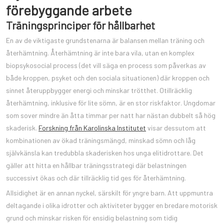
förebyggande arbete
Träningsprinciper för hållbarhet
En av de viktigaste grundstenarna är balansen mellan träning och
återhämtning. Återhämtning är inte bara vila, utan en komplex
biopsykosocial process (det vill säga en process som påverkas av
både kroppen, psyket och den sociala situationen) där kroppen och
sinnet återuppbygger energi och minskar trötthet. Otillräcklig
återhämtning, inklusive för lite sömn, är en stor riskfaktor. Ungdomar
som sover mindre än åtta timmar per natt har nästan dubbelt så hög
skaderisk.
Forskning från Karolinska Institutet
visar dessutom att
kombinationen av ökad träningsmängd, minskad sömn och låg
självkänsla kan tredubbla skaderisken hos unga elitidrottare. Det
gäller att hitta en hållbar träningsstrategi där belastningen
successivt ökas och där tillräcklig tid ges för återhämtning.
Allsidighet är en annan nyckel, särskilt för yngre barn. Att uppmuntra
deltagande i olika idrotter och aktiviteter bygger en bredare motorisk
grund och minskar risken för ensidig belastning som tidig