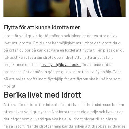
Flytta för att kunna idrotta mer
Idrott är väldigt viktigt för många och ibland är det en stor del av
livet att idrotta. Om du inte har möjlighet att utföra den idrott du vill
på orten du bor på kan det vara en fördel att flytta till en plats där du
faktiskt kan utöva din idrott obehindrat. Att flytta är ett stort
projekt men det finns
bra flytthjälp att boka
för att underlätta
processen. Det är många gånger guld värt att anlita flytthjälp. Tänk
på att anlita proffs inom flytthjälp för att flytten ska bli så bra som
möjligt.
Berika livet med idrott
Att leva för din idrott är inte alls fel, att ha ett idrottsintresse berikar
oftast livet väldigt mycket. När idrotten ger dig glädje och livslust är
det något som du verkligen ska bejaka. Idrott bidrar till en bättre
hälsa i stort. När du idrottar minskar du risken att drabbas av diverse