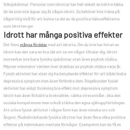
folksjukdomar. Personer som idrottar har helt enkelt en bättre hälsa
än de som inte ägnar sig åt någon idrott. Du behöver inte träna på
någon hög nivå för att kunna ta del av de positiva hälsoeffekterna
som idrotten ger.
Idrott har många positiva effekter
Det finns
många fördelar
med att idrotta. Om du inte har hittat en
idrott kan det vara en bra idé att se om något tilltalar dig. Idrott
motverkar inte bara fysiska sjukdomar utan även psykisk ohälsa.
Miljoner människor världen över drabbas av psykisk ohälsa varje år.
Fysisk aktivitet har visat sig ha betydande effekter för att både lindra
depressiva symptom men även förhindra dem. Regelbunden fysisk
aktivitet har enligt forskning bra effekt mot depressiva symptom.
Idrott kan även förbättra livskvalitén, sänka stressnivåer, öka den
sociala kompetensen men också stärka den egna självuppfattningen.
Att utöva fysisk aktivitet i någon form kan även minska oro och
ångest. Muskelstärkande fysiska idrotter har även flera olika positiva
effekter på människans mentala förmågor. Exempelvis kan du få en