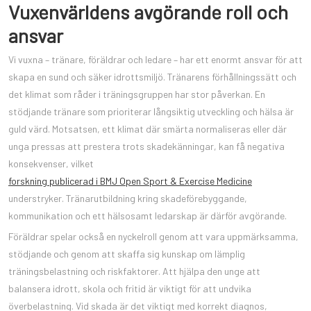
Vuxenvärldens avgörande roll och
ansvar
Vi vuxna – tränare, föräldrar och ledare – har ett enormt ansvar för att
skapa en sund och säker idrottsmiljö. Tränarens förhållningssätt och
det klimat som råder i träningsgruppen har stor påverkan. En
stödjande tränare som prioriterar långsiktig utveckling och hälsa är
guld värd. Motsatsen, ett klimat där smärta normaliseras eller där
unga pressas att prestera trots skadekänningar, kan få negativa
konsekvenser, vilket
forskning publicerad i BMJ Open Sport & Exercise Medicine
understryker. Tränarutbildning kring skadeförebyggande,
kommunikation och ett hälsosamt ledarskap är därför avgörande.
Föräldrar spelar också en nyckelroll genom att vara uppmärksamma,
stödjande och genom att skaffa sig kunskap om lämplig
träningsbelastning och riskfaktorer. Att hjälpa den unge att
balansera idrott, skola och fritid är viktigt för att undvika
överbelastning. Vid skada är det viktigt med korrekt diagnos,