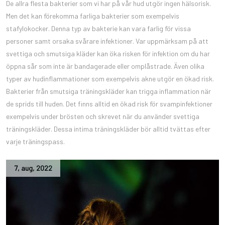
De allra flesta bakterier som vi har på vår hud utgör ingen hälsorisk.
Men det kan förekomma farliga bakterier som exempelvis
stafylokocker. Denna typ av bakterie kan vara farlig för vissa
personer samt orsaka svårare infektioner. Var uppmärksam på att
svettiga och smutsiga kläder kan öka risken för infektion om du har
öppna sår som inte är bandagerade eller omplåstrade. Även olika
typer av hudinflammationer som exempelvis akne utgör en ökad risk.
Bakterier från smutsiga träningskläder kan trigga inflammation när
de sprids till huden. Det finns alltid en ökad risk för svampinfektioner
exempelvis under brösten och skrevet när du använder svettiga
träningskläder. Dessa intima träningskläder bör alltid tvättas efter
varje träningspass.
7
,
aug
,
2022