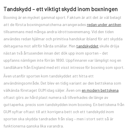
Tandskydd – ett viktigt skydd inom boxningen
Boxning är en mycket gammal sport. Faktum är att det är väl belagt
att de första boxningsmatcherna arrangerades
redan under antiken
tillsammans med många andra idrottsevenemang. Vid den tiden
användes redan hjälmar och primitiva handskar ibland för att skydda
deltagarna mot alltför hårda smällar. Men
tandskyddet
skulle dröja
nästan två årtusenden innan det dök upp inom sporten – det
uppfanns nämligen inte förrän 1890. Uppfinnaren var lämpligt nog en
tandläkare från England med ett visst intresse för boxning som sport.
Även utanför sporten kom tandskyddet att hitta ett
användningsområde. Det blev en tidig variant av den bettskena som
välkända företaget GUM idag säljer. Även om
en modern bettskena
oftast görs av hård plast numera så tillverkades de länge av
guttaperka, precis som tandskydden inom boxning. En bettskena från
GUM syftar oftast till att korrigera bett och ett tandskydd inom
sporten ska skydda tandraden från slag – men i stort sett så är
funktionerna ganska lika varandra.