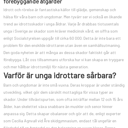
förebyggande åtgärder
Idrott och rörelse är fantastiska källor till glädje, gemenskap och
hälsa för våra barn och ungdomar. Men tyvärr ser vi också en ökande
trend av idrottsskador i unga åldrar. Varje år drabbas tiotusentals
unga i Sverige av skador som kräver medicinsk vård, en siffra som
enligt Socialstyrelsen uppgår till cirka 60 000. Detta är inte bara ett
problem för den enskilde idrottaren utan även en samhällsutmaning.
Den goda nyheten är att många av dessa skador faktiskt går att
förebygga. Låt oss tillsammans utforska hur vi kan skapa en tryggare
och mer hållbar idrottsmiljö för nästa generation.
Varför är unga idrottare sårbara?
Barn och ungdomar är inte små vuxna. Deras kroppar är under ständig
utveckling, vilket gör dem särskilt mottagliga för vissa typer av
skador. Under tillväxtspurten, som ofta inträffar mellan 12 och 15 års
ålder, kan skelettet växa snabbare än muskler och senor hinner
anpassa sig. Detta skapar obalanser och gör att de, enligt experter
som Cecilia Agnvall vid Åre skidgymnasium, endast tål ungefär en
fjärdedel till en femtedel av den belastning en vuxen klarar. Denna