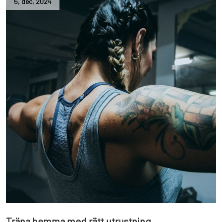
5
,
dec
,
2024
Träna hemma med rätt utrustning