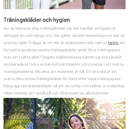
Träningskläder och hygien
Hur du hanterar dina träningskläder när det handlar om hygien är
viktigare än vad många tror. Det gäller särskilt intensivsporter där du
svettas rejält. Frågan är om det är ohälsosamt eller rent ut
farligt
att
fortsätta använda samma träningskläder under flera träningspass
utan att tvätta dem? Dagens miljömedvetna känner sig inte särskilt
motiverade att köra en halvfull tvättmaskin och struntar i att tvätta
träningskläderna tills dess att maskinen är full. Ett bra råd är att
tvätta dina intima träningskläder för hand efter varje träningspass.
Häng upp resterande kläder så att de torkar och vädras ur ordentligt,
vilket kommer att ta kål på runt 90 procent av alla bakterier.