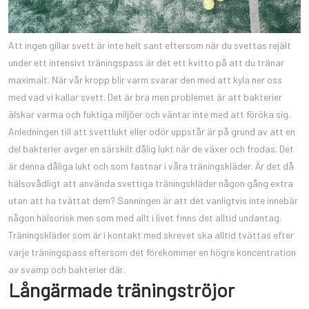
Att ingen gillar svett är inte helt sant eftersom när du svettas rejält
under ett intensivt träningspass är det ett kvitto på att du tränar
maximalt. När vår kropp blir varm svarar den med att kyla ner oss
med vad vi kallar svett. Det är bra men problemet är att bakterier
älskar varma och fuktiga miljöer och väntar inte med att föröka sig.
Anledningen till att svettlukt eller odör uppstår är på grund av att en
del bakterier avger en särskilt dålig lukt när de växer och frodas. Det
är denna dåliga lukt och som fastnar i våra träningskläder. Är det då
hälsovådligt att använda svettiga träningskläder någon gång extra
utan att ha tvättat dem? Sanningen är att det vanligtvis inte innebär
någon hälsorisk men som med allt i livet finns det alltid undantag.
Träningskläder som är i kontakt med skrevet ska alltid tvättas efter
varje träningspass eftersom det förekommer en högre koncentration
av svamp och bakterier där.
Långärmade träningströjor