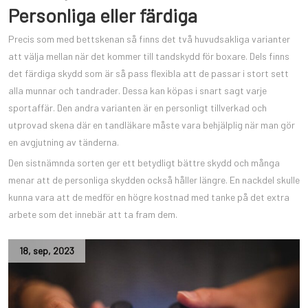
Personliga eller färdiga
Precis som med bettskenan så finns det två huvudsakliga varianter
att välja mellan när det kommer till tandskydd för boxare. Dels finns
det färdiga skydd som är så pass flexibla att de passar i stort sett
alla munnar och tandrader. Dessa kan köpas i snart sagt varje
sportaffär. Den andra varianten är en personligt tillverkad och
utprovad skena där en tandläkare måste vara behjälplig när man gör
en avgjutning av tänderna.
Den sistnämnda sorten ger ett betydligt bättre skydd och många
menar att de personliga skydden också håller längre. En nackdel skulle
kunna vara att de medför en högre kostnad med tanke på det extra
arbete som det innebär att ta fram dem.
18
,
sep
,
2023