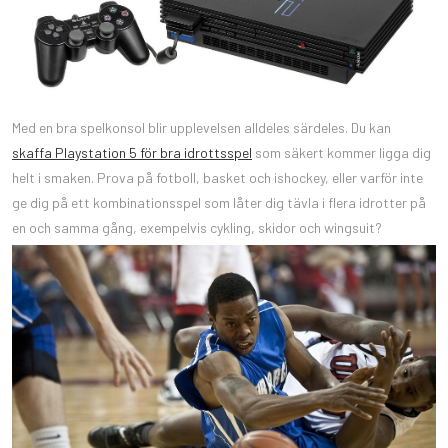
Med en bra spelkonsol blir upplevelsen alldeles särdeles. Du kan
skaffa Playstation 5 för bra idrottsspel
som säkert kommer ligga dig
helt i smaken. Prova på fotboll, basket och ishockey, eller varför inte
ge dig på ett kombinationsspel som låter dig tävla i flera idrotter på
en och samma gång, exempelvis cykling, skidor och wingsuit?