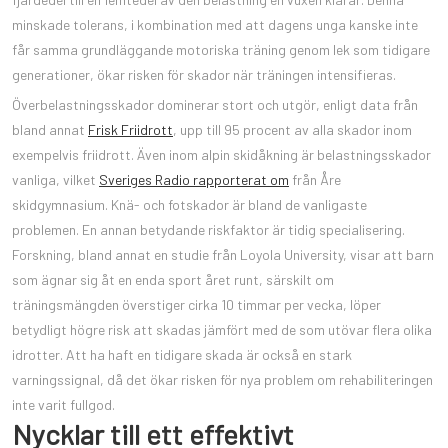
minskade tolerans, i kombination med att dagens unga kanske inte
får samma grundläggande motoriska träning genom lek som tidigare
generationer, ökar risken för skador när träningen intensifieras.
Överbelastningsskador dominerar stort och utgör, enligt data från
bland annat
Frisk Friidrott
, upp till 95 procent av alla skador inom
exempelvis friidrott. Även inom alpin skidåkning är belastningsskador
vanliga, vilket
Sveriges Radio rapporterat om
från Åre
skidgymnasium. Knä- och fotskador är bland de vanligaste
problemen. En annan betydande riskfaktor är tidig specialisering.
Forskning, bland annat en studie från Loyola University, visar att barn
som ägnar sig åt en enda sport året runt, särskilt om
träningsmängden överstiger cirka 10 timmar per vecka, löper
betydligt högre risk att skadas jämfört med de som utövar flera olika
idrotter. Att ha haft en tidigare skada är också en stark
varningssignal, då det ökar risken för nya problem om rehabiliteringen
inte varit fullgod.
Nycklar till ett effektivt