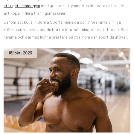
ett eget hemmagym
med gott om utrymme kan det vara en bra idé
att köpa in flera träningsmaskiner.
Genom att kolla in Gorilla Sports hemsida och införskaffa din nya
träningsutrustning, har du bättre förutsättningar för att börja träna
hemma och därmed kunna prestera bättre inom den sport du utövar.
18
,
okt
,
2023