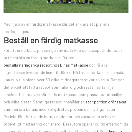
Med hjälp av en färdig matkasse blir det enklare att planera
matlagningen.
Beställ en färdig matkasse
För att underlätta planeringen av matinköp och recept är det bäst
att beställa en färdig matkasse. Du kan
beställa näringsrika recept hos Linas Matkasse
och få alla
ingredienser levererade hem till dörren. På Linas matkasses hemsida
kan du välja bland över 80 olika middagsrecept varje vecka. Det gör
det enkelt att hitta recept som faller dig och resten av familjen i
smaken. De har även särskilda matkassar som passar barnfamiljer
och olika dieter. Samtliga recept innehåller en
stor portion grönsaker
samt en bra balans med kolhydrater, protein och nyttiga fetter.
Perfekt för idrottande barn, ungdomar och vuxna som behöver
ordentligt med näring och energi. Dessutom sparar du tid eftersom du
slipper gå till mataffären och handla middag. Om du
tränar hemma