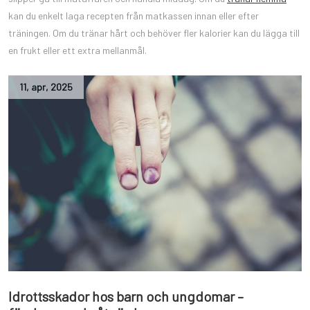
kan du enkelt laga recepten från matkassen innan eller efter
träningen. Om du tränar hårt och behöver fler kalorier kan du lägga till
en frukt eller ett extra mellanmål.
11
,
apr
,
2025
Idrottsskador hos barn och ungdomar –