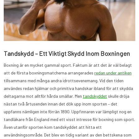
Tandskydd – Ett Viktigt Skydd Inom Boxningen
Boxning är en mycket gammal sport. Faktum är att det är väl belagt
att de första boxningsmatcherna arrangerades
redan under antiken
tillsammans med många andra idrottsevenemang. Vid den tiden
användes redan hjälmar och primitiva handskar ibland för att skydda
deltagarna mot alltför hårda smällar. Men
tandskyddet
skulle dröja
nästan två årtusenden innan det dök upp inom sporten – det
uppfanns nämligen inte förrän 1890. Uppfinnaren var lämpligt nog en
tandläkare från England med ett visst intresse för boxning som sport.
Även utanför sporten kom tandskyddet att hitta ett
användningsområde. Det blev en tidig variant av den bettskena som