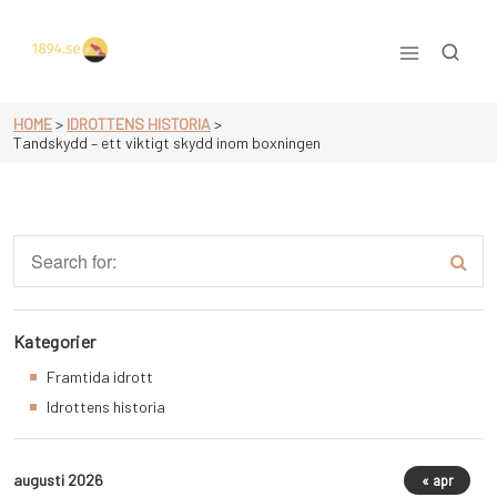
Skip
to
content
Allt om idrott
HOME
>
IDROTTENS HISTORIA
>
Tandskydd – ett viktigt skydd inom boxningen
Kategorier
Framtida idrott
Idrottens historia
augusti 2026
« apr