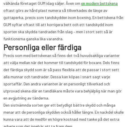
välkända företaget GUM idag säljer. Även om
en modern bettskena
oftast görs av hård plast numera så tillverkades de länge av
guttaperka, precis som tandskydden inom boxning. En bettskena från
GUM syftar oftast till att korrigera bett och ett tandskydd inom
sporten ska skydda tandraden från slag – men i stort sett så är
funktionerna ganska lika varandra.
Personliga eller färdiga
Precis som med bettskenan så finns det två huvudsakliga varianter
att välja mellan när det kommer till tandskydd för boxare. Dels finns
det färdiga skydd som är så pass flexibla att de passar i stort sett
alla munnar och tandrader. Dessa kan köpas i snart sagt varje
sportaffär. Den andra varianten är en personligt tillverkad och
utprovad skena där en tandläkare måste vara behjälplig när man gör
en avgjutning av tänderna.
Den sistnämnda sorten ger ett betydligt bättre skydd och många
menar att de personliga skydden också håller längre. En nackdel skulle
kunna vara att de medför en högre kostnad med tanke på det extra
arbete som det innebär att ta fram dem.