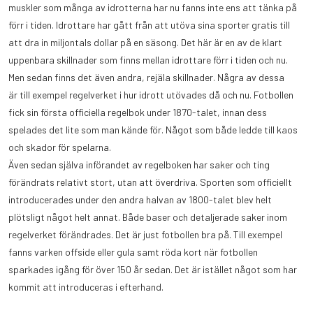
muskler som många av idrotterna har nu fanns inte ens att tänka på
förr i tiden. Idrottare har gått från att utöva sina sporter gratis till
att dra in miljontals dollar på en säsong. Det här är en av de klart
uppenbara skillnader som finns mellan
idrottare förr i tiden och nu.
Men sedan finns det även andra, rejäla skillnader. Några av dessa
är till exempel regelverket i hur idrott utövades då och nu. Fotbollen
fick sin första officiella regelbok under 1870-talet, innan dess
spelades det lite som man kände för. Något som både ledde till kaos
och skador för spelarna.
Även sedan själva införandet av regelboken har saker och ting
förändrats relativt stort, utan att överdriva. Sporten som officiellt
introducerades under den andra halvan av 1800-talet blev helt
plötsligt något helt annat. Både baser och detaljerade saker inom
regelverket förändrades. Det är just fotbollen bra på. Till exempel
fanns varken offside eller gula samt röda kort när fotbollen
sparkades igång för över 150 år sedan. Det är istället något som har
kommit att introduceras i efterhand.