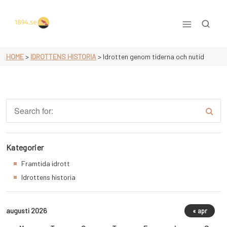
Skip
to
content
Allt om idrott
HOME
>
IDROTTENS HISTORIA
>
Idrotten genom tiderna och nutid
Kategorier
Framtida idrott
Idrottens historia
augusti 2026
« apr