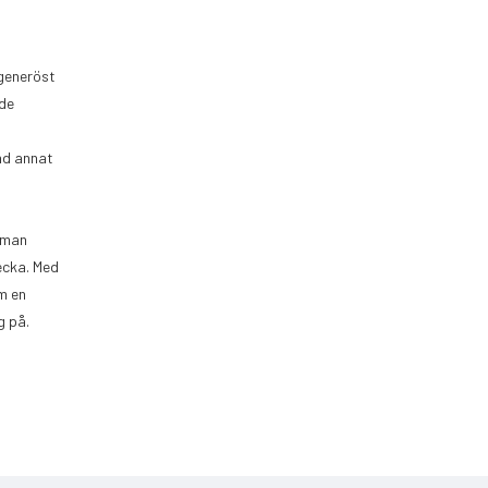
 generöst
 de
and annat
t man
vecka. Med
m en
g på.