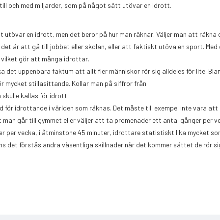
 till och med miljarder, som på något sätt utövar en idrott.
ätt utövar en idrott, men det beror på hur man räknar. Väljer man att räkna
et är att gå till jobbet eller skolan, eller att faktiskt utöva en sport. Med
 vilket gör att många idrottar.
det uppenbara faktum att allt fler människor rör sig alldeles för lite. Bl
 mycket stillasi
ttande. Kollar man på siffror från
 skulle kallas för idrott.
ad för idrottande i världen som räknas. Det måste till exempel inte vara at
tt man går till gymmet eller väljer att ta promenader ett antal gånger per 
 per vecka, i åtminstone 45 minuter, idrottare statistiskt lika mycket so
ns det förstås andra väsentliga skillnader när det kommer sättet de rör si