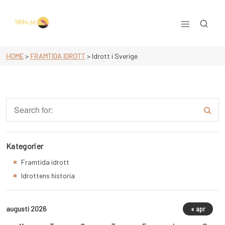
Skip
to
content
Allt om idrott
HOME
>
FRAMTIDA IDROTT
>
Idrott i Sverige
Kategorier
Framtida idrott
Idrottens historia
augusti 2026
« apr